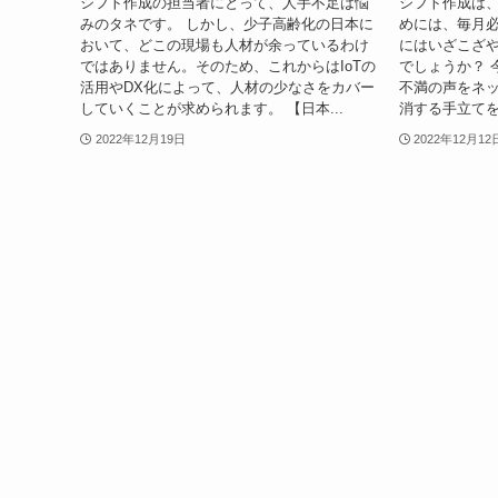
シフト作成の担当者にとって、人手不足は悩
シフト作成は
みのタネです。 しかし、少子高齢化の日本に
めには、毎月必
おいて、どこの現場も人材が余っているわけ
にはいざこざ
ではありません。そのため、これからはIoTの
でしょうか？ 
活用やDX化によって、人材の少なさをカバー
不満の声をネ
していくことが求められます。 【日本...
消する手立てを
2022年12月19日
2022年12月12