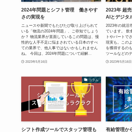
2024年問題とシフト管理 働きやす
2023年 
さの実現を
AIとデジタ
ニュースや新聞でもたびたび取り上げられて
2023年の就
いる「物流の2024年問題」、ご存知でしょう
ています。 飲
か？ 物流業界が直面しているこの問題は、慢
トやパートで
性的な人手不足に悩まされている日本のすべ
現実も。この
ての業界で、他人事ではないかもしれません
を獲得するの
ね。 今回は、2024年問題について紐解...
ツールなどのデ
2023年5月16日
2023年5月16日
コラム
シフト作成ツールでスタッフ管理も
有給管理か