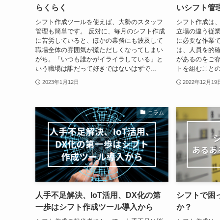
らくらく
いシフト管
シフト作成ツールを使えば、大勢のスタッフ
シフト作成は
管理も簡単です。 反対に、毎月のシフト作成
立場の違う従
に苦労していると、ほかの業務にも波及して
に必要な作業で
職場全体の雰囲気が慌ただしくなってしまい
は、人員を的
がち。「いつも誰かがイライラしている」と
があるのをご存
いう職場は誰だって好きではないはずで...
トを組むことの
2023年1月12日
2022年12月19
コラム
人手不足解決、IoT活用、DX化の第
シフトで困
一歩はシフト作成ツール導入から
か？