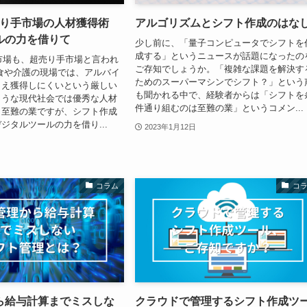
超売り手市場の人材獲得術
アルゴリズムとシフト作成のはな
ルの力を借りて
少し前に、「量子コンピュータでシフトを
成する」というニュースが話題になったの
活市場も、超売り手市場と言われ
ご存知でしょうか。「複雑な課題を解決す
食や介護の現場では、アルバイ
ためのスーパーマシンでシフト？」という
さえ獲得しにくいという厳しい
も聞かれる中で、経験者からは「シフトを
ような現代社会では優秀な人材
件通り組むのは至難の業」というコメン...
も至難の業ですが、シフト作成
ジタルツールの力を借り...
2023年1月12日
コラム
コ
ら給与計算までミスしな
クラウドで管理するシフト作成ツ