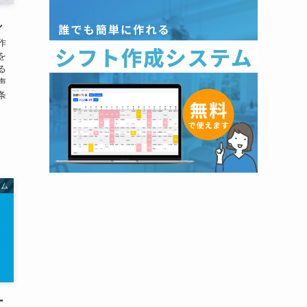
し
作
を
る
声
条
ラム
ー