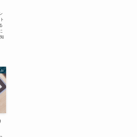
ン
フト
る
に
で知
ラム
り